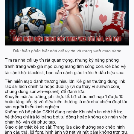
Dấu hiệu phân biệt nhà cái uy tín và trang web mạo danh
Tìm ra nhà cái uy tín rất quan trọng, nhưng kỹ năng phòng
tránh trang web giả mạo cũng mang tính sống còn. Để bảo vệ
tài sản khỏi blacklist, bạn cần cảnh giác trước 5 dấu hiệu sau:
Tên miền mạo danh thương hiệu lớn: Kẻ gian thường dùng link
rác sai lệch chính tả hoặc đuôi lạ (ví dụ thay vì sunwin.com,
chúng dùng sunwln-vip.net) để đánh lừa.
Khuyến mãi ảo tưởng, phi thực tế: Lời chào mời nạp 1 được 10
hoặc tặng tiền tỷ vô điều kiện thường là mồi nhử chiếm đoạt tài
sản người thiếu kinh nghiệm.
Không có bộ phận CSKH đúng nghĩa: Khi nhắn tin nhờ hỗ trợ,
hệ thống chỉ trả lời bằng bot tự động hoặc không có nhân viên
phản hồi vấn đề phức tạp.
Giao diện thiết kế sơ sài: Trang lừa đảo thường sao chép hình
ảnh cẩu thả, lỗi font, hình ảnh vỡ nét và nút bấm không trơn tru.