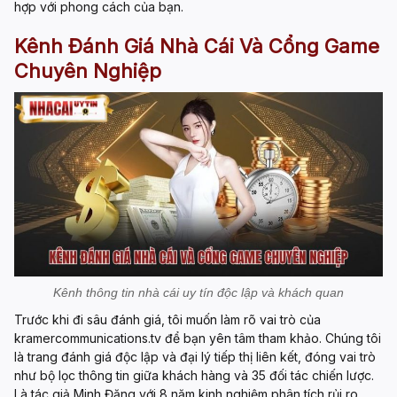
hợp với phong cách của bạn.
Kênh Đánh Giá Nhà Cái Và Cổng Game
Chuyên Nghiệp
Kênh thông tin nhà cái uy tín độc lập và khách quan
Trước khi đi sâu đánh giá, tôi muốn làm rõ vai trò của
kramercommunications.tv để bạn yên tâm tham khảo. Chúng tôi
là trang đánh giá độc lập và đại lý tiếp thị liên kết, đóng vai trò
như bộ lọc thông tin giữa khách hàng và 35 đối tác chiến lược.
Là tác giả Minh Đặng với 8 năm kinh nghiệm phân tích rủi ro