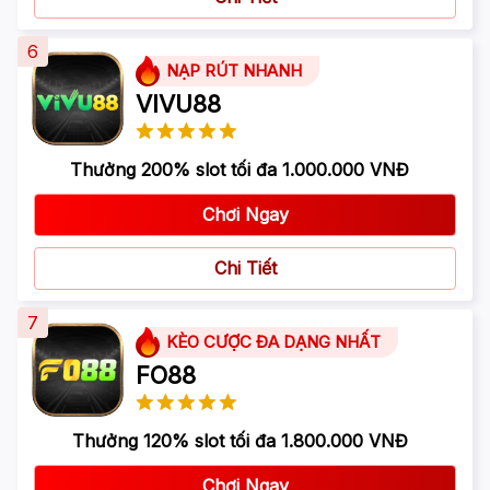
6
NẠP RÚT NHANH
VIVU88
Thưởng 200% slot tối đa 1.000.000 VNĐ
Chơi Ngay
Chi Tiết
7
KÈO CƯỢC ĐA DẠNG NHẤT
FO88
Thưởng 120% slot tối đa 1.800.000 VNĐ
Chơi Ngay