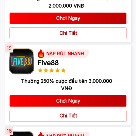
2.000.000 VNĐ
Chơi Ngay
Chi Tiết
15
NẠP RÚT NHANH
Five88
Thưởng 250% cược đầu tiên 3.000.000
VNĐ
Chơi Ngay
Chi Tiết
16