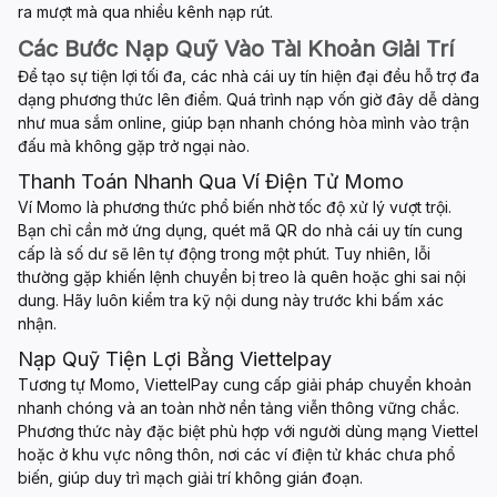
ra mượt mà qua nhiều kênh nạp rút.
Các Bước Nạp Quỹ Vào Tài Khoản Giải Trí
Để tạo sự tiện lợi tối đa, các nhà cái uy tín hiện đại đều hỗ trợ đa
dạng phương thức lên điểm. Quá trình nạp vốn giờ đây dễ dàng
như mua sắm online, giúp bạn nhanh chóng hòa mình vào trận
đấu mà không gặp trở ngại nào.
Thanh Toán Nhanh Qua Ví Điện Tử Momo
Ví Momo là phương thức phổ biến nhờ tốc độ xử lý vượt trội.
Bạn chỉ cần mở ứng dụng, quét mã QR do nhà cái uy tín cung
cấp là số dư sẽ lên tự động trong một phút. Tuy nhiên, lỗi
thường gặp khiến lệnh chuyển bị treo là quên hoặc ghi sai nội
dung. Hãy luôn kiểm tra kỹ nội dung này trước khi bấm xác
nhận.
Nạp Quỹ Tiện Lợi Bằng Viettelpay
Tương tự Momo, ViettelPay cung cấp giải pháp chuyển khoản
nhanh chóng và an toàn nhờ nền tảng viễn thông vững chắc.
Phương thức này đặc biệt phù hợp với người dùng mạng Viettel
hoặc ở khu vực nông thôn, nơi các ví điện tử khác chưa phổ
biến, giúp duy trì mạch giải trí không gián đoạn.