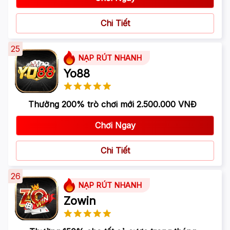
Chi Tiết
25
NẠP RÚT NHANH
Yo88
Thưởng 200% trò chơi mới 2.500.000 VNĐ
Chơi Ngay
Chi Tiết
26
NẠP RÚT NHANH
Zowin