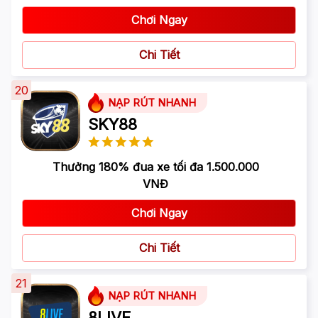
Chơi Ngay
Chi Tiết
20
NẠP RÚT NHANH
SKY88
Thưởng 180% đua xe tối đa 1.500.000
VNĐ
Chơi Ngay
Chi Tiết
21
NẠP RÚT NHANH
8LIVE