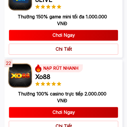
Thưởng 150% game mini tối đa 1.000.000
VNĐ
Chơi Ngay
Chi Tiết
22
NẠP RÚT NHANH
Xo88
Thưởng 100% casino trực tiếp 2.000.000
VNĐ
Chơi Ngay
Chi Tiết