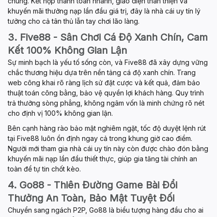
chung. Kết hợp thanh toán nhanh, giao diện thân thiện và
khuyến mãi thưởng nạp lần đầu giá trị, đây là nhà cái uy tín lý
tưởng cho cả tân thủ lẫn tay chơi lão làng.
3. Five88 - Sân Chơi Cá Độ Xanh Chín, Cam
Kết 100% Không Gian Lận
Sự minh bạch là yếu tố sống còn, và Five88 đã xây dựng vững
chắc thương hiệu dựa trên nền tảng cá độ xanh chín. Trang
web công khai rõ ràng lịch sử đặt cược và kết quả, đảm bảo
thuật toán công bằng, bảo vệ quyền lợi khách hàng. Quy trình
trả thưởng sòng phẳng, không ngâm vốn là minh chứng rõ nét
cho định vị 100% không gian lận.
Bên cạnh hàng rào bảo mật nghiêm ngặt, tốc độ duyệt lệnh rút
tại Five88 luôn ổn định ngay cả trong khung giờ cao điểm.
Người mới tham gia nhà cái uy tín này còn được chào đón bằng
khuyến mãi nạp lần đầu thiết thực, giúp gia tăng tài chính an
toàn để tự tin chốt kèo.
4. Go88 - Thiên Đường Game Bài Đổi
Thưởng An Toàn, Bảo Mật Tuyệt Đối
Chuyển sang ngách P2P, Go88 là biểu tượng hàng đầu cho ai