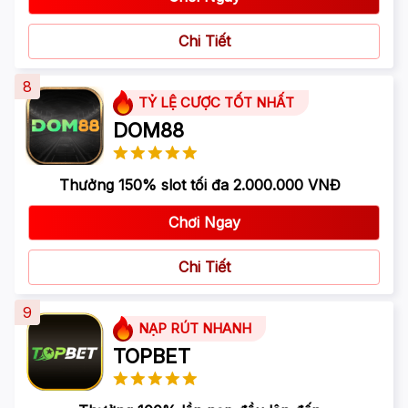
Chi Tiết
8
TỶ LỆ CƯỢC TỐT NHẤT
DOM88
Thưởng 150% slot tối đa 2.000.000 VNĐ
Chơi Ngay
Chi Tiết
9
NẠP RÚT NHANH
TOPBET