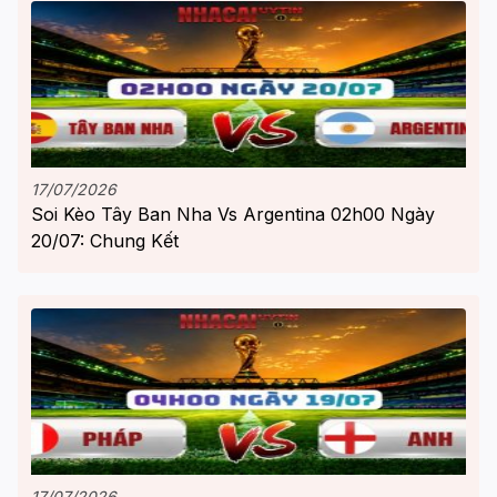
17/07/2026
Soi Kèo Tây Ban Nha Vs Argentina 02h00 Ngày
20/07: Chung Kết
17/07/2026