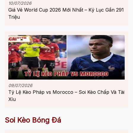
10/07/2026
Giá Vé World Cup 2026 Mới Nhất – Kỷ Lục Gần 291
Triệu
09/07/2026
Tỷ Lệ Kèo Pháp vs Morocco – Soi Kèo Chấp Và Tài
Xỉu
Soi Kèo Bóng Đá