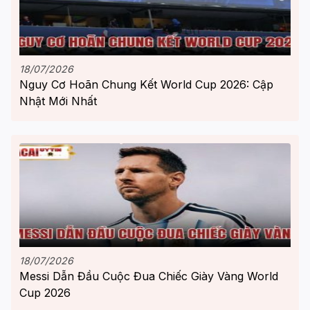
18/07/2026
Nguy Cơ Hoãn Chung Kết World Cup 2026: Cập
Nhật Mới Nhất
18/07/2026
Messi Dẫn Đầu Cuộc Đua Chiếc Giày Vàng World
Cup 2026