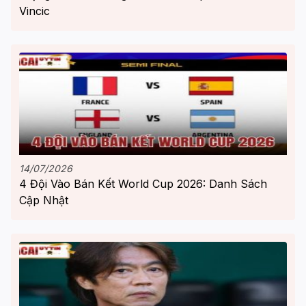
Vincic
14/07/2026
4 Đội Vào Bán Kết World Cup 2026: Danh Sách
Cập Nhật