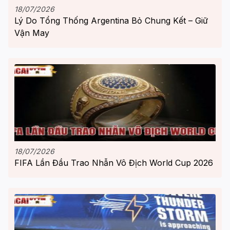
18/07/2026
Lý Do Tổng Thống Argentina Bỏ Chung Kết – Giữ
Vận May
18/07/2026
FIFA Lần Đầu Trao Nhẫn Vô Địch World Cup 2026