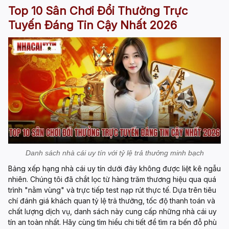
Top 10 Sân Chơi Đổi Thưởng Trực
Tuyến Đáng Tin Cậy Nhất 2026
Danh sách nhà cái uy tín với tỷ lệ trả thưởng minh bạch
Bảng xếp hạng nhà cái uy tín dưới đây không được liệt kê ngẫu
nhiên. Chúng tôi đã chắt lọc từ hàng trăm thương hiệu qua quá
trình "nằm vùng" và trực tiếp test nạp rút thực tế. Dựa trên tiêu
chí đánh giá khách quan tỷ lệ trả thưởng, tốc độ thanh toán và
chất lượng dịch vụ, danh sách này cung cấp những nhà cái uy
tín an toàn nhất. Hãy cùng tìm hiểu chi tiết để tìm ra bến đỗ phù