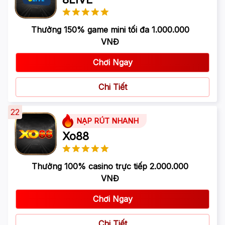
Thưởng 150% game mini tối đa 1.000.000
VNĐ
Chơi Ngay
Chi Tiết
22
NẠP RÚT NHANH
Xo88
Thưởng 100% casino trực tiếp 2.000.000
VNĐ
Chơi Ngay
Chi Tiết