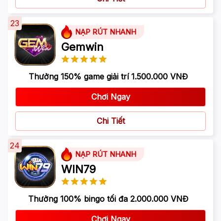
23
NẠP RÚT NHANH
Gemwin
Thưởng 150% game giải trí 1.500.000 VNĐ
Chơi Ngay
Chi Tiết
24
NẠP RÚT NHANH
WIN79
Thưởng 100% bingo tối đa 2.000.000 VNĐ
Chơi Ngay