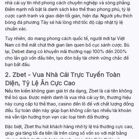
nhà cái uy tín nhờ phong cách chuyên nghiệp và sòng phẳng.
Điểm mạnh nổi bật là danh sách kèo thể thao phong phú, tỷ lệ
cược cạnh tranh và giao diện tối giản, hiện đại. Người yêu thích
bóng đá phương Tây sẽ hài lòng nhờ tốc độ cập nhật tỷ lệ
chuẩn xác.
Tuy nhiên, do mang phong cách quốc tế, người mới tại Việt
Nam có thể mất chút thời gian làm quen bố cục sảnh cược. Bù
lại, Debet đang có khuyến mãi thưởng nạp 100% đến 200%
cho lần gửi vốn đầu tiên, tạo đòn bẩy tài chính vững chắc để
bạn bắt đầu.
2. Zbet - Vua Nhà Cái Trực Tuyến Toàn
Diện, Tỷ Lệ Ăn Cực Cao
Nếu tìm kiếm không gian giải trí đa dạng, Zbet là cái tên không
thể bỏ qua. Được mệnh danh là vua nhà cái uy tín, thương hiệu
này cung cấp từ thể thao, casino đến lô đề với chất lượng đồng
đều. Sự toàn diện này giúp bạn không cần tạo nhiều tài khoản
mà vẫn tận hưởng trọn vẹn các loại hình đổi thưởng.
Đặc biệt, Zbet thu hút khách hàng nhờ tỷ lệ trả thưởng cực cao,
giúp gia tăng tối đa tiền lãi trên cùng số vốn so với mặt bằng