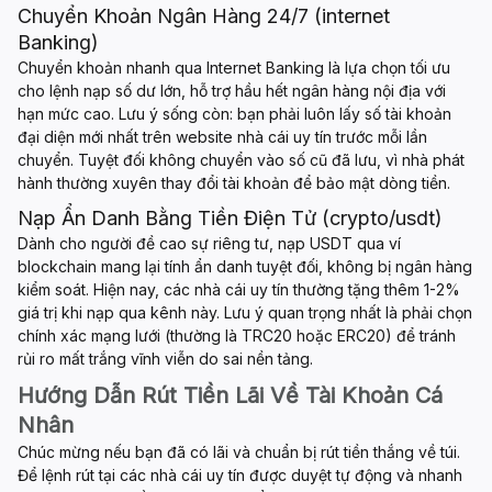
Chuyển Khoản Ngân Hàng 24/7 (internet
Banking)
Chuyển khoản nhanh qua Internet Banking là lựa chọn tối ưu
cho lệnh nạp số dư lớn, hỗ trợ hầu hết ngân hàng nội địa với
hạn mức cao. Lưu ý sống còn: bạn phải luôn lấy số tài khoản
đại diện mới nhất trên website nhà cái uy tín trước mỗi lần
chuyển. Tuyệt đối không chuyển vào số cũ đã lưu, vì nhà phát
hành thường xuyên thay đổi tài khoản để bảo mật dòng tiền.
Nạp Ẩn Danh Bằng Tiền Điện Tử (crypto/usdt)
Dành cho người đề cao sự riêng tư, nạp USDT qua ví
blockchain mang lại tính ẩn danh tuyệt đối, không bị ngân hàng
kiểm soát. Hiện nay, các nhà cái uy tín thường tặng thêm 1-2%
giá trị khi nạp qua kênh này. Lưu ý quan trọng nhất là phải chọn
chính xác mạng lưới (thường là TRC20 hoặc ERC20) để tránh
rủi ro mất trắng vĩnh viễn do sai nền tảng.
Hướng Dẫn Rút Tiền Lãi Về Tài Khoản Cá
Nhân
Chúc mừng nếu bạn đã có lãi và chuẩn bị rút tiền thắng về túi.
Để lệnh rút tại các nhà cái uy tín được duyệt tự động và nhanh