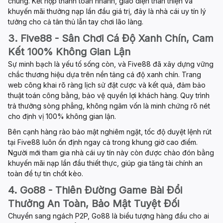
chung. Kết hợp thanh toán nhanh, giao diện thân thiện và
khuyến mãi thưởng nạp lần đầu giá trị, đây là nhà cái uy tín lý
tưởng cho cả tân thủ lẫn tay chơi lão làng.
3. Five88 - Sân Chơi Cá Độ Xanh Chín, Cam
Kết 100% Không Gian Lận
Sự minh bạch là yếu tố sống còn, và Five88 đã xây dựng vững
chắc thương hiệu dựa trên nền tảng cá độ xanh chín. Trang
web công khai rõ ràng lịch sử đặt cược và kết quả, đảm bảo
thuật toán công bằng, bảo vệ quyền lợi khách hàng. Quy trình
trả thưởng sòng phẳng, không ngâm vốn là minh chứng rõ nét
cho định vị 100% không gian lận.
Bên cạnh hàng rào bảo mật nghiêm ngặt, tốc độ duyệt lệnh rút
tại Five88 luôn ổn định ngay cả trong khung giờ cao điểm.
Người mới tham gia nhà cái uy tín này còn được chào đón bằng
khuyến mãi nạp lần đầu thiết thực, giúp gia tăng tài chính an
toàn để tự tin chốt kèo.
4. Go88 - Thiên Đường Game Bài Đổi
Thưởng An Toàn, Bảo Mật Tuyệt Đối
Chuyển sang ngách P2P, Go88 là biểu tượng hàng đầu cho ai