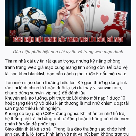
Dấu hiệu phân biệt nhà cái uy tín và trang web mạo danh
Tìm ra nhà cái uy tín rất quan trọng, nhưng kỹ năng phòng
tránh trang web giả mạo cũng mang tính sống còn. Để bảo vệ
tài sản khỏi blacklist, bạn cần cảnh giác trước 5 dấu hiệu sau:
Tên miền mạo danh thương hiệu lớn: Kẻ gian thường dùng link
rác sai lệch chính tả hoặc đuôi lạ (ví dụ thay vì sunwin.com,
chúng dùng sunwln-vip.net) để đánh lừa.
Khuyến mãi ảo tưởng, phi thực tế: Lời chào mời nạp 1 được 10
hoặc tặng tiền tỷ vô điều kiện thường là mồi nhử chiếm đoạt tài
sản người thiếu kinh nghiệm.
Không có bộ phận CSKH đúng nghĩa: Khi nhắn tin nhờ hỗ trợ,
hệ thống chỉ trả lời bằng bot tự động hoặc không có nhân viên
phản hồi vấn đề phức tạp.
Giao diện thiết kế sơ sài: Trang lừa đảo thường sao chép hình
ảnh cẩu thả, lỗi font, hình ảnh vỡ nét và nút bấm không trơn tru.