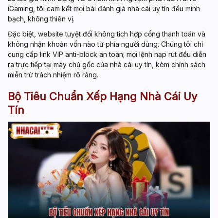
iGaming, tôi cam kết mọi bài đánh giá nhà cái uy tín đều minh
bạch, không thiên vị.
Đặc biệt, website tuyệt đối không tích hợp cổng thanh toán và
không nhận khoản vốn nào từ phía người dùng. Chúng tôi chỉ
cung cấp link VIP anti-block an toàn; mọi lệnh nạp rút đều diễn
ra trực tiếp tại máy chủ gốc của nhà cái uy tín, kèm chính sách
miễn trừ trách nhiệm rõ ràng.
Bộ Tiêu Chuẩn Xếp Hạng Nhà Cái Uy
Tín