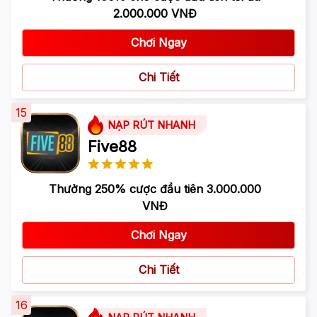
2.000.000 VNĐ
Chơi Ngay
Chi Tiết
15
NẠP RÚT NHANH
Five88
Thưởng 250% cược đầu tiên 3.000.000
VNĐ
Chơi Ngay
Chi Tiết
16