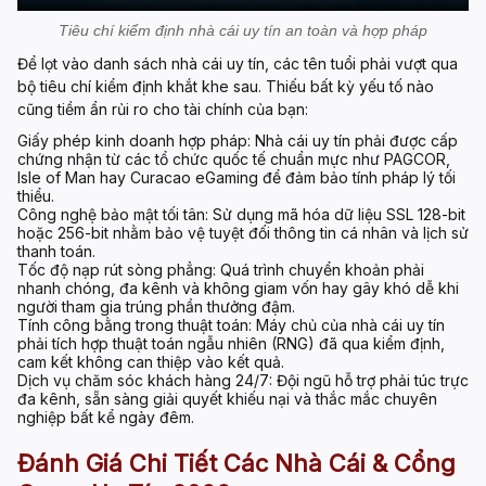
Tiêu chí kiểm định nhà cái uy tín an toàn và hợp pháp
Để lọt vào danh sách nhà cái uy tín, các tên tuổi phải vượt qua
bộ tiêu chí kiểm định khắt khe sau. Thiếu bất kỳ yếu tố nào
cũng tiềm ẩn rủi ro cho tài chính của bạn:
Giấy phép kinh doanh hợp pháp: Nhà cái uy tín phải được cấp
chứng nhận từ các tổ chức quốc tế chuẩn mực như PAGCOR,
Isle of Man hay Curacao eGaming để đảm bảo tính pháp lý tối
thiểu.
Công nghệ bảo mật tối tân: Sử dụng mã hóa dữ liệu SSL 128-bit
hoặc 256-bit nhằm bảo vệ tuyệt đối thông tin cá nhân và lịch sử
thanh toán.
Tốc độ nạp rút sòng phẳng: Quá trình chuyển khoản phải
nhanh chóng, đa kênh và không giam vốn hay gây khó dễ khi
người tham gia trúng phần thưởng đậm.
Tính công bằng trong thuật toán: Máy chủ của nhà cái uy tín
phải tích hợp thuật toán ngẫu nhiên (RNG) đã qua kiểm định,
cam kết không can thiệp vào kết quả.
Dịch vụ chăm sóc khách hàng 24/7: Đội ngũ hỗ trợ phải túc trực
đa kênh, sẵn sàng giải quyết khiếu nại và thắc mắc chuyên
nghiệp bất kể ngày đêm.
Đánh Giá Chi Tiết Các Nhà Cái & Cổng