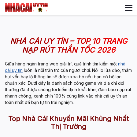
NHÀ CÁI UY TÍN – TOP 10 TRANG
NẠP RÚT THẦN TỐC 2026
Giữa hàng ngàn trang web giải trí, quá trình tìm kiếm một
nhà
cái uy tín
luôn là nỗi trăn trở của người chơi. Nỗi lo lừa đảo, thâm
hụt vốn hay lộ thông tin sẽ được xóa bỏ nếu bạn có bộ lọc
chuẩn xác. Dưới đây là danh sách cổng game và địa chỉ đổi
thưởng đã được chúng tôi kiểm định khắt khe, đảm bảo nạp rút
nhanh chóng, xanh chín 100% cùng link vào nhà cái uy tín an
toàn nhất để bạn tự tin trải nghiệm.
Top Nhà Cái Khuyến Mãi Khủng Nhất
Thị Trường