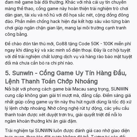
đam mê game bài đổi thưởng. Khác với nhà cái uy tín chuyên
mảng thể thao, cổng game này hoàn thiện trải nghiệm trò chơi
dân gian, tài xỉu và nổ hũ với đồ họa sắc nét, cộng đồng đông
đảo. Phần mềm chống hack hiện đại kết hợp sâu vào từng bàn
chơi giúp ngăn chặn gian lận, mang lại môi trường cạnh tranh
công bằng.
Để chào đón tân thủ mới, Go88 tặng Code 50K - 100K miễn phí
ngay khi đăng ký và xác minh số điện thoại. Đây là cơ hội tuyệt
vời để trải nghiệm chất lượng dịch vụ và hàng rào bảo mật tuyệt
đối mà chưa cần bỏ ra chi phí nào.
5. Sunwin - Cổng Game Uy Tín Hàng Đầu,
Lệnh Thanh Toán Chớp Nhoáng
Nổi bật với phong cách game bài Macau sang trọng, SUNWIN
cung cấp không gian giải trí mượt mà, đẳng cấp. Điểm sáng giá
nhất giúp cổng game uy tín này thu hút người dùng là tốc độ xử
lý lệnh chớp nhoáng. Nhờ công nghệ rút tự động, các yêu cầu
thanh toán được xét duyệt trơn tru, giải quyết triệt để nỗi lo
ngâm khoản thưởng khi ăn giải đậm.
Trải nghiệm tại SUNWIN luôn được đánh giá cao nhờ giao diện
trực quan, thao tác đặt cược không độ trễ. Tương tự các đối