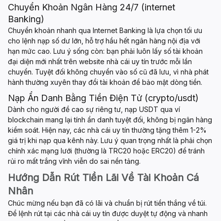
Chuyển Khoản Ngân Hàng 24/7 (internet
Banking)
Chuyển khoản nhanh qua Internet Banking là lựa chọn tối ưu
cho lệnh nạp số dư lớn, hỗ trợ hầu hết ngân hàng nội địa với
hạn mức cao. Lưu ý sống còn: bạn phải luôn lấy số tài khoản
đại diện mới nhất trên website nhà cái uy tín trước mỗi lần
chuyển. Tuyệt đối không chuyển vào số cũ đã lưu, vì nhà phát
hành thường xuyên thay đổi tài khoản để bảo mật dòng tiền.
Nạp Ẩn Danh Bằng Tiền Điện Tử (crypto/usdt)
Dành cho người đề cao sự riêng tư, nạp USDT qua ví
blockchain mang lại tính ẩn danh tuyệt đối, không bị ngân hàng
kiểm soát. Hiện nay, các nhà cái uy tín thường tặng thêm 1-2%
giá trị khi nạp qua kênh này. Lưu ý quan trọng nhất là phải chọn
chính xác mạng lưới (thường là TRC20 hoặc ERC20) để tránh
rủi ro mất trắng vĩnh viễn do sai nền tảng.
Hướng Dẫn Rút Tiền Lãi Về Tài Khoản Cá
Nhân
Chúc mừng nếu bạn đã có lãi và chuẩn bị rút tiền thắng về túi.
Để lệnh rút tại các nhà cái uy tín được duyệt tự động và nhanh