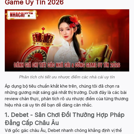
Game Uy Tín 2026
Phân tích chi tiết ưu nhược điểm các nhà cái uy tín
Áp dụng bộ tiêu chuẩn khắt khe trên, chúng tôi đã chọn ra
những gương mặt sáng giá nhất thị trường. Dưới đây là các bài
review chân thực, phân tích rõ ưu nhược điểm của từng thương
hiệu nhà cái uy tín để bạn dễ dàng cân nhắc.
1. Debet - Sân Chơi Đổi Thưởng Hợp Pháp
Đẳng Cấp Châu Âu
Với gốc gác châu Âu, Debet nhanh chóng khẳng định vị thế