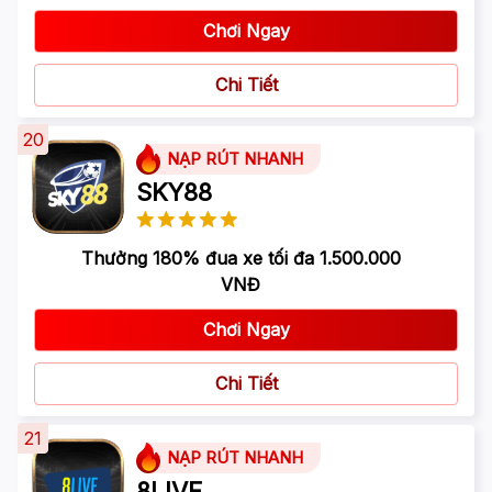
Chơi Ngay
Chi Tiết
20
NẠP RÚT NHANH
SKY88
Thưởng 180% đua xe tối đa 1.500.000
VNĐ
Chơi Ngay
Chi Tiết
21
NẠP RÚT NHANH
8LIVE