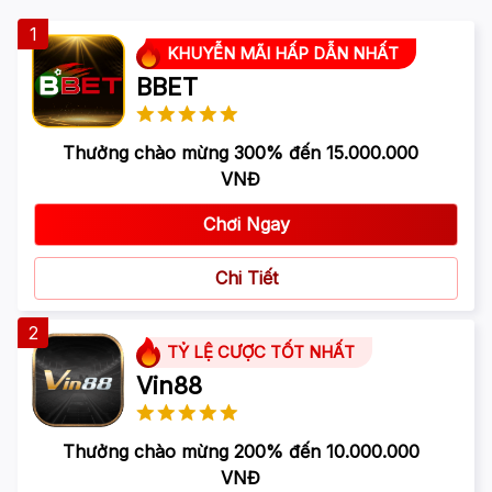
1
KHUYỄN MÃI HẤP DẪN NHẤT
BBET
Thưởng chào mừng 300% đến 15.000.000
VNĐ
Chơi Ngay
Chi Tiết
2
TỶ LỆ CƯỢC TỐT NHẤT
Vin88
Thưởng chào mừng 200% đến 10.000.000
VNĐ