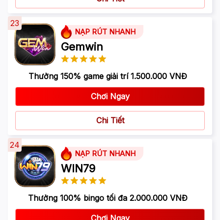
23
NẠP RÚT NHANH
Gemwin
Thưởng 150% game giải trí 1.500.000 VNĐ
Chơi Ngay
Chi Tiết
24
NẠP RÚT NHANH
WIN79
Thưởng 100% bingo tối đa 2.000.000 VNĐ
Chơi Ngay